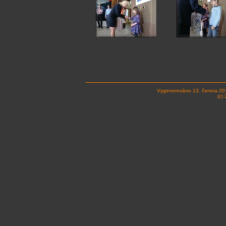
Vygenerováno 13. června 20
(c)