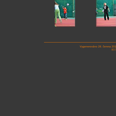
Vygenerováno 26. června 20
(c)