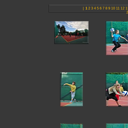
|
1
2
3
4
5
6
7
8
9
10
11
12
1