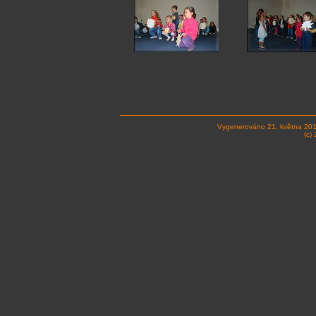
Vygenerováno 21. května 20
(c)