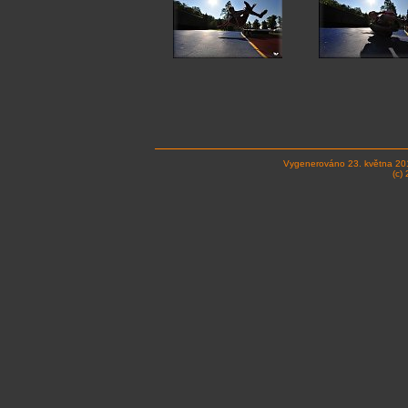
Vygenerováno 23. května 20
(c)