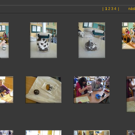
|
1
2
3
4
|
násl