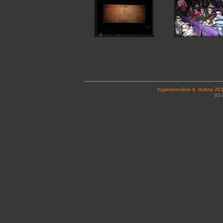
Vygenerováno 4. dubna 201
(c)