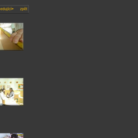
edující
>
zpět