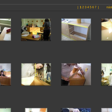
|
1
2
3
4
5
6
7
|
násl