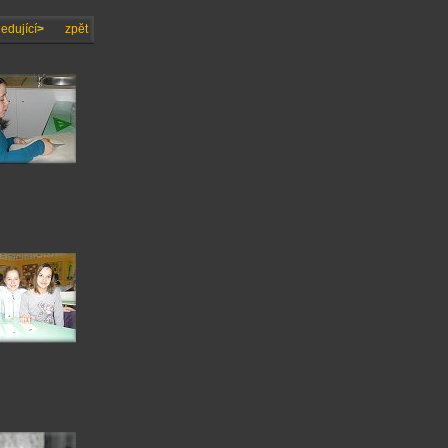
edující
>
zpět