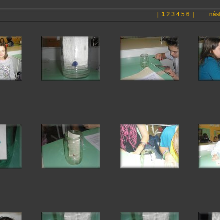
|
1
2
3
4
5
6
|
násl