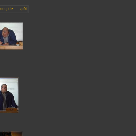
edující
>
zpět