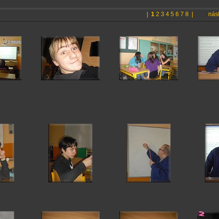
|
1
2
3
4
5
6
7
8
|
násl