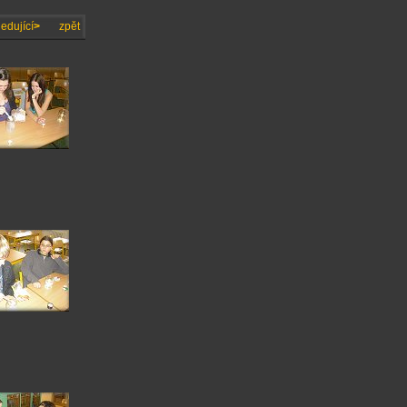
edující
>
zpět