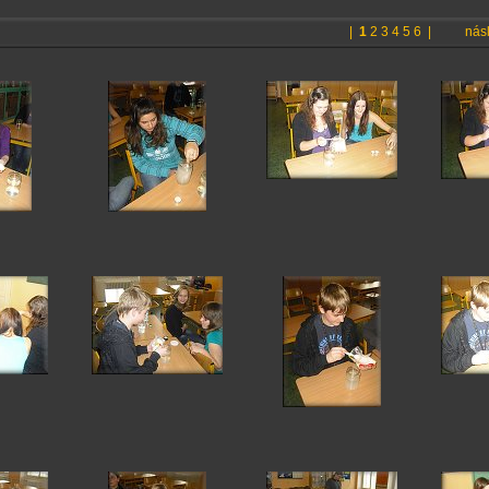
|
1
2
3
4
5
6
|
násl