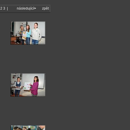
2
3
|
následující
>
zpět