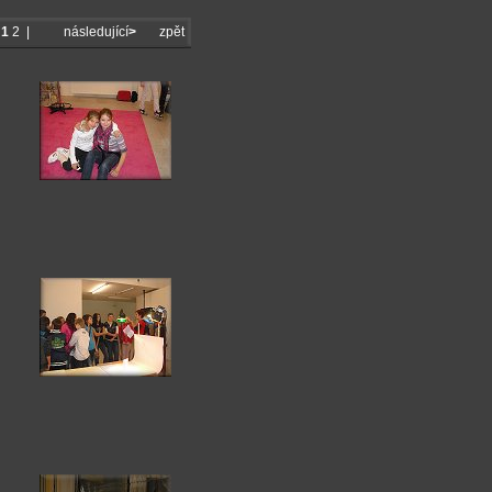
|
1
2
|
následující
>
zpět