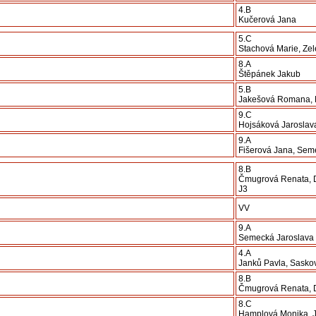
4.B
Kučerová Jana
5.C
Stachová Marie, Ze
8.A
Štěpánek Jakub
5.B
Jakešová Romana, 
9.C
Hojsáková Jaroslav
9.A
Fišerová Jana, Sem
8.B
Čmugrová Renata, 
J3
VV
9.A
Semecká Jaroslava
4.A
Janků Pavla, Sasko
8.B
Čmugrová Renata, 
8.C
Hamplová Monika, 