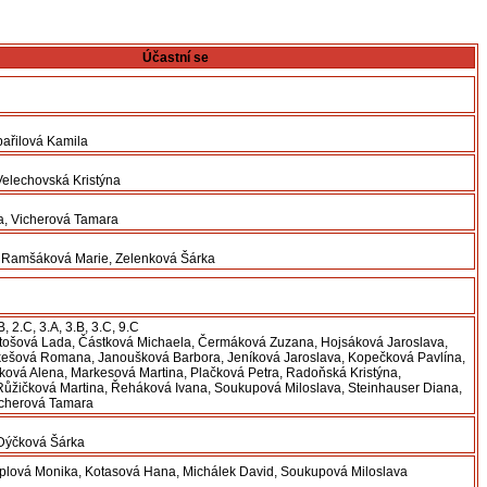
Účastní se
ařilová Kamila
Velechovská Kristýna
a, Vicherová Tamara
 Ramšáková Marie, Zelenková Šárka
B, 2.C, 3.A, 3.B, 3.C, 9.C
rtošová Lada, Částková Michaela, Čermáková Zuzana, Hojsáková Jaroslava,
ešová Romana, Janoušková Barbora, Jeníková Jaroslava, Kopečková Pavlína,
ová Alena, Markesová Martina, Plačková Petra, Radoňská Kristýna,
ůžičková Martina, Řeháková Ivana, Soukupová Miloslava, Steinhauser Diana,
icherová Tamara
Dýčková Šárka
plová Monika, Kotasová Hana, Michálek David, Soukupová Miloslava