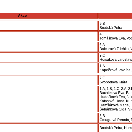
Akce
9.B
Brodská Petra
4.C
Tomášková Eva, Vop
6.A
Balcarová Zdeňka, 
9.C
Hojsáková Jaroslav
1.A
Kopečková Pavlína,
7.C
Svobodová Klára
1.A, 1.B, 1.C, 2.A, 2.
Bachtíková Eva, Ba
Hudečková Eva, Jak
Kotasová Hana, Kurk
Ramšáková Marie, R
Šebánková Olga, V
8.B
Čmugrová Renata, 
Brodská Petra, Ham
.