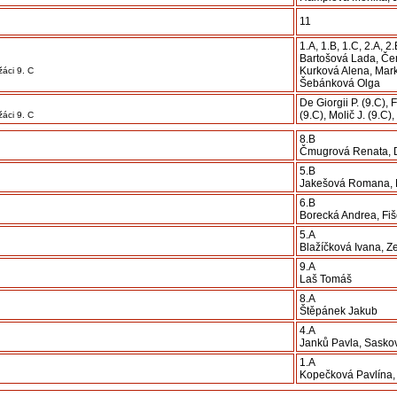
11
1.A, 1.B, 1.C, 2.A, 2.
Bartošová Lada, Če
Kurková Alena, Mar
žáci 9. C
Šebánková Olga
De Giorgii P. (9.C), 
(9.C), Molič J. (9.C)
žáci 9. C
8.B
Čmugrová Renata, 
5.B
Jakešová Romana, 
6.B
Borecká Andrea, Fi
5.A
Blažíčková Ivana, Z
9.A
Laš Tomáš
8.A
Štěpánek Jakub
4.A
Janků Pavla, Sasko
1.A
Kopečková Pavlína